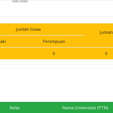
Jumlah Siswa
Jumlah
aki
Perempuan
0
0
Kelas
Nama Universitas (PTN)