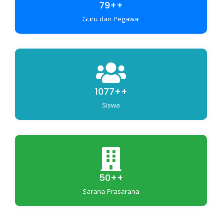
79++
Guru dan Pegawai
1077++
Siswa
50++
Sarana Prasarana