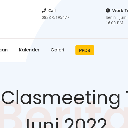
Call
Work T
083875195477
Senin - Jum'
16.00 PM
aan
Kalender
Galeri
PPDB
Clasmeeting Tg
Berit
Juni 2022