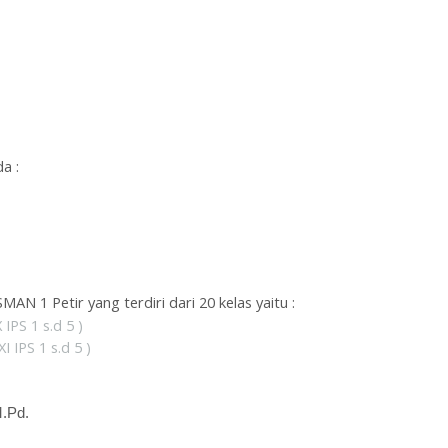
a :
SMAN 1 Petir yang terdiri dari 20 kelas yaitu :
IPS 1 s.d 5 )
 IPS 1 s.d 5 )
M.Pd.