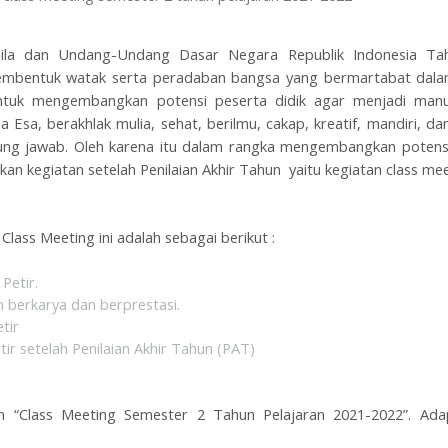
asila dan Undang-Undang Dasar Negara Republik Indonesia Ta
bentuk watak serta peradaban bangsa yang bermartabat dala
ntuk mengembangkan potensi peserta didik agar menjadi manu
a, berakhlak mulia, sehat, berilmu, cakap, kreatif, mandiri, da
ung jawab. Oleh karena itu dalam rangka mengembangkan potens
n kegiatan setelah Penilaian Akhir Tahun yaitu kegiatan class mee
lass Meeting ini adalah sebagai berikut :
 Petir.
 berkarya dan berprestasi.
tir
ir setelah Penilaian Akhir Tahun (PAT)
n “Class Meeting Semester 2 Tahun Pelajaran 2021-2022”. Ada